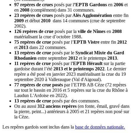
97 repères de crues
posés par l
’EPTB Gardons
en
2006
et
en
2008
(complément) dans 31 communes.
23 repères de crues
posés par
Alès Agglomération
entre fin
2009
et début
2010
dans 14 communes (crue de septembre
2002).
126 repères de crue
posés par la
ville de Nîmes
en
2008
matérialisant la crue d’octobre 1988.
75 repères de crue
posés par l’
EPTB Vistre
entre fin
2012
et
2013
dans 22 communes.
13 repères de crue
posés par le
Syndicat Mixte du Gard
Rhodanien
entre septembre
2012
et le printemps
2013
.
11 repères de crue
posés par l
'EPTB Hérault
sur la partie
gardoise durant l’été
2013 et le printemps 2022
. Le dernier
repère a été posé en janvier 2023 matérialisant la crue du 19
septembre 2020 à Valleraugue (Val d'Aigoual).
77 repères de crue posés
par l’ETPB AB Cèze (72 repères
sur tout le bassin en 2016 et 5 repères sur la crue du Rhône à
Laudun L'Ardoise en 2022).
13 repères de crue
posés par des communes.
On au aussi
312 anciens repères
(en fonte, émail, gravé dans
la pierre, peint...) antérieurs à 2005 et 21 repères non posé sur
la Cèze.
Les repères gardois sont inclus dans la
base de données nationale.