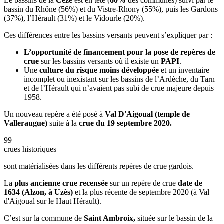
Le bassins de la
Cèze
est en tête (
60%
des communes) suivi par le
bassin du Rhône (56%) et du Vistre-Rhony (55%), puis les Gardons
(37%), l’Hérault (31%) et le Vidourle (20%).
Ces différences entre les bassins versants peuvent s’expliquer par :
L’opportunité de financement pour la pose de repères de
crue
sur les bassins versants où il existe un
PAPI
.
Une
culture du risque moins développée
et un inventaire
incomplet ou inexistant sur les bassins de l’Ardèche, du Tarn
et de l’Hérault qui n’avaient pas subi de crue majeure depuis
1958.
Un nouveau repère a été posé à
Val D'Aigoual (temple de
Valleraugue)
suite à la
crue du 19 septembre 2020.
99
crues historiques
sont matérialisées dans les différents repères de crue gardois.
La
plus ancienne crue recensée
sur un repère de crue
date de
1634 (Alzon, à Uzès)
et la plus récente de septembre 2020 (à Val
d'Aigoual sur le Haut Hérault).
C’est sur la commune de
Saint Ambroix,
située sur le bassin de la