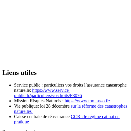
Liens utiles
Service public : particuliers vos droits l’assurance catastrophe
naturelle:
https://www.service-
public.fr/particuliers/vosdroits/F3076
Mission Risques Naturels :
https://www.mrn.asso.fr/
Vie publique: loi 28 décembre
sur la réforme des catastrophes
naturelles
Caisse centrale de réassurance
CCR : le régime cat nat en
pratique