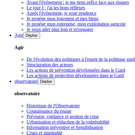
Avant l'événement : je me tiens prêt.e face aux risques
Le jour J : j'ai les bons réflexes
Après l'événement, je reste prudent.e
Je protège mon logement et mes biens
Je protège mon entreprise, mon exploitation agricole
Je veux aller plus loin et m'engager
Agir
Déplier
Agir
De l'évolution des politiques à l'esprit de la politique gar
Structuration des acteurs
Les actions de prévention développées dans le Gard
Les actions de protection développées dans le Gard
observatoire
Déplier
observatoire
Historique de l'Observatoire
Connaissance du risque
Prévision, vigilance et gestion de crise
Urbanisation et réduction de la vulnérabilité
Information préventive et Sensibilisation
Crues et sinistralité