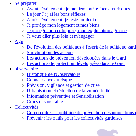
Se préparer
Avant l'événement : je me tiens prêt.e face aux risques
Le jour J : j'ai les bons réflexes
Après l'événement, je reste prudent.e
Je protège mon logement et mes biens
Je protège mon entreprise, mon exploitation agricole
Je veux aller plus loin et m'engager
Agir
De l'évolution des politiques à l'esprit de la politique gar
Structuration des acteurs
Les actions de prévention développées dans le Gard
Les actions de protection développées dans le Gard
observatoire
Historique de l'Observatoire
Connaissance du risque
Prévision, vigilance et gestion de crise
Urbanisation et réduction de la vulnérabilité
Information préventive et Sensibilisation
Crues et sinistralité
Collectivités
Comprendre : la politique de prévention des inondations 
Prévenir : les outils pour les collectivités gardoises