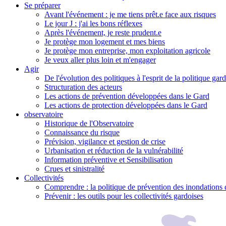
Se préparer
Avant l'événement : je me tiens prêt.e face aux risques
Le jour J : j'ai les bons réflexes
Après l'événement, je reste prudent.e
Je protège mon logement et mes biens
Je protège mon entreprise, mon exploitation agricole
Je veux aller plus loin et m'engager
Agir
De l'évolution des politiques à l'esprit de la politique gar
Structuration des acteurs
Les actions de prévention développées dans le Gard
Les actions de protection développées dans le Gard
observatoire
Historique de l'Observatoire
Connaissance du risque
Prévision, vigilance et gestion de crise
Urbanisation et réduction de la vulnérabilité
Information préventive et Sensibilisation
Crues et sinistralité
Collectivités
Comprendre : la politique de prévention des inondations 
Prévenir : les outils pour les collectivités gardoises