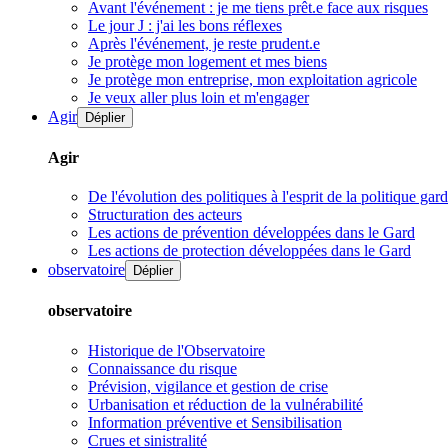
Avant l'événement : je me tiens prêt.e face aux risques
Le jour J : j'ai les bons réflexes
Après l'événement, je reste prudent.e
Je protège mon logement et mes biens
Je protège mon entreprise, mon exploitation agricole
Je veux aller plus loin et m'engager
Agir
Déplier
Agir
De l'évolution des politiques à l'esprit de la politique gar
Structuration des acteurs
Les actions de prévention développées dans le Gard
Les actions de protection développées dans le Gard
observatoire
Déplier
observatoire
Historique de l'Observatoire
Connaissance du risque
Prévision, vigilance et gestion de crise
Urbanisation et réduction de la vulnérabilité
Information préventive et Sensibilisation
Crues et sinistralité