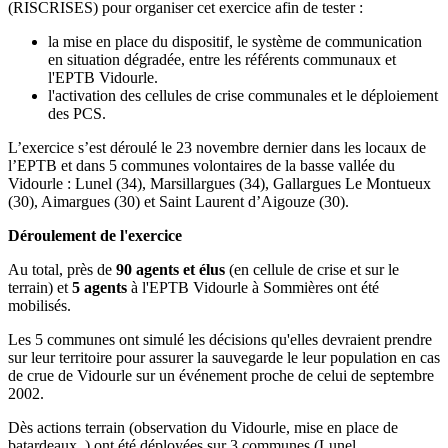
(RISCRISES) pour organiser cet exercice afin de tester :
la mise en place du dispositif, le système de communication
en situation dégradée, entre les référents communaux et
l'EPTB Vidourle.
l'activation des cellules de crise communales et le déploiement
des PCS.
L’exercice s’est déroulé le 23 novembre dernier dans les locaux de
l’EPTB et dans 5 communes volontaires de la basse vallée du
Vidourle : Lunel (34), Marsillargues (34), Gallargues Le Montueux
(30), Aimargues (30) et Saint Laurent d’Aigouze (30).
Déroulement de l'exercice
Au total, près de
90 agents et élus
(en cellule de crise et sur le
terrain) et
5 agents
à l'EPTB Vidourle à Sommières ont été
mobilisés.
Les 5 communes ont simulé les décisions qu'elles devraient prendre
sur leur territoire pour assurer la sauvegarde le leur population en cas
de crue de Vidourle sur un événement proche de celui de septembre
2002.
Dès actions terrain (observation du Vidourle, mise en place de
batardeaux..) ont été déployées sur 3 communes (Lunel,