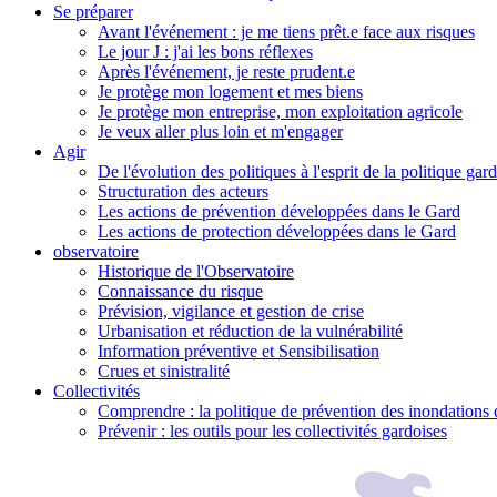
Se préparer
Avant l'événement : je me tiens prêt.e face aux risques
Le jour J : j'ai les bons réflexes
Après l'événement, je reste prudent.e
Je protège mon logement et mes biens
Je protège mon entreprise, mon exploitation agricole
Je veux aller plus loin et m'engager
Agir
De l'évolution des politiques à l'esprit de la politique gar
Structuration des acteurs
Les actions de prévention développées dans le Gard
Les actions de protection développées dans le Gard
observatoire
Historique de l'Observatoire
Connaissance du risque
Prévision, vigilance et gestion de crise
Urbanisation et réduction de la vulnérabilité
Information préventive et Sensibilisation
Crues et sinistralité
Collectivités
Comprendre : la politique de prévention des inondations 
Prévenir : les outils pour les collectivités gardoises