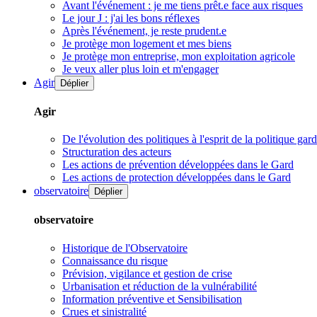
Avant l'événement : je me tiens prêt.e face aux risques
Le jour J : j'ai les bons réflexes
Après l'événement, je reste prudent.e
Je protège mon logement et mes biens
Je protège mon entreprise, mon exploitation agricole
Je veux aller plus loin et m'engager
Agir
Déplier
Agir
De l'évolution des politiques à l'esprit de la politique gar
Structuration des acteurs
Les actions de prévention développées dans le Gard
Les actions de protection développées dans le Gard
observatoire
Déplier
observatoire
Historique de l'Observatoire
Connaissance du risque
Prévision, vigilance et gestion de crise
Urbanisation et réduction de la vulnérabilité
Information préventive et Sensibilisation
Crues et sinistralité