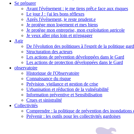
Se préparer
Avant l'événement : je me tiens prêt.e face aux risques
Le jour J : j'ai les bons réflexes
Après l'événement, je reste prudent.e
Je protège mon logement et mes biens
Je protège mon entreprise, mon exploitation agricole
Je veux aller plus loin et m'engager
Agir
De l'évolution des politiques à l'esprit de la politique gar
Structuration des acteurs
Les actions de prévention développées dans le Gard
Les actions de protection développées dans le Gard
observatoire
Historique de l'Observatoire
Connaissance du risque
Prévision, vigilance et gestion de crise
Urbanisation et réduction de la vulnérabilité
Information préventive et Sensibilisation
Crues et sinistralité
Collectivités
Comprendre : la politique de prévention des inondations 
Prévenir : les outils pour les collectivités gardoises