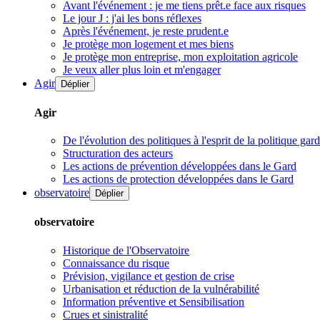
Avant l'événement : je me tiens prêt.e face aux risques
Le jour J : j'ai les bons réflexes
Après l'événement, je reste prudent.e
Je protège mon logement et mes biens
Je protège mon entreprise, mon exploitation agricole
Je veux aller plus loin et m'engager
Agir
Déplier
Agir
De l'évolution des politiques à l'esprit de la politique gar
Structuration des acteurs
Les actions de prévention développées dans le Gard
Les actions de protection développées dans le Gard
observatoire
Déplier
observatoire
Historique de l'Observatoire
Connaissance du risque
Prévision, vigilance et gestion de crise
Urbanisation et réduction de la vulnérabilité
Information préventive et Sensibilisation
Crues et sinistralité