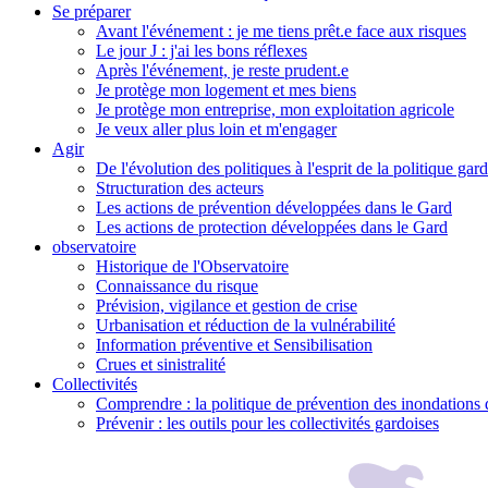
Se préparer
Avant l'événement : je me tiens prêt.e face aux risques
Le jour J : j'ai les bons réflexes
Après l'événement, je reste prudent.e
Je protège mon logement et mes biens
Je protège mon entreprise, mon exploitation agricole
Je veux aller plus loin et m'engager
Agir
De l'évolution des politiques à l'esprit de la politique gar
Structuration des acteurs
Les actions de prévention développées dans le Gard
Les actions de protection développées dans le Gard
observatoire
Historique de l'Observatoire
Connaissance du risque
Prévision, vigilance et gestion de crise
Urbanisation et réduction de la vulnérabilité
Information préventive et Sensibilisation
Crues et sinistralité
Collectivités
Comprendre : la politique de prévention des inondations 
Prévenir : les outils pour les collectivités gardoises