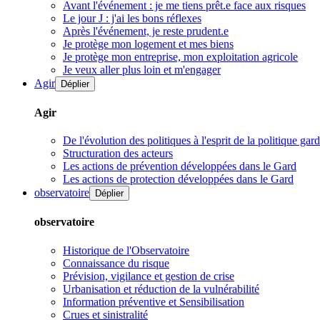
Avant l'événement : je me tiens prêt.e face aux risques
Le jour J : j'ai les bons réflexes
Après l'événement, je reste prudent.e
Je protège mon logement et mes biens
Je protège mon entreprise, mon exploitation agricole
Je veux aller plus loin et m'engager
Agir
Déplier
Agir
De l'évolution des politiques à l'esprit de la politique gar
Structuration des acteurs
Les actions de prévention développées dans le Gard
Les actions de protection développées dans le Gard
observatoire
Déplier
observatoire
Historique de l'Observatoire
Connaissance du risque
Prévision, vigilance et gestion de crise
Urbanisation et réduction de la vulnérabilité
Information préventive et Sensibilisation
Crues et sinistralité