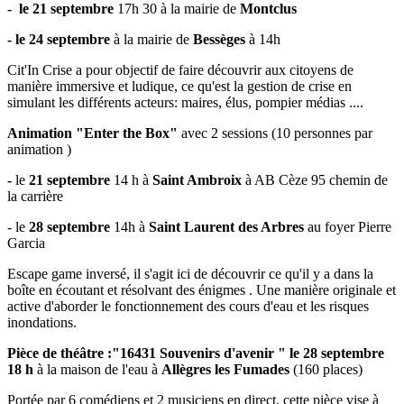
- le 21 septembre
17h 30 à la mairie de
Montclus
- le 24 septembre
à la mairie de
Bessèges
à 14h
Cit'In Crise a pour objectif de faire découvrir aux citoyens de
manière immersive et ludique, ce qu'est la gestion de crise en
simulant les différents acteurs: maires, élus, pompier médias ....
Animation "Enter the Box"
avec 2 sessions
(10 personnes par
animation )
-
le
21 septembre
14 h à
Saint Ambroix
à AB Cèze 95 chemin de
la carrière
- le
28 septembre
14h à
Saint Laurent des Arbres
au foyer Pierre
Garcia
Escape game inversé, il s'agit ici de découvrir ce qu'il y a dans la
boîte en écoutant et résolvant des énigmes . Une manière originale et
active d'aborder le fonctionnement des cours d'eau et les risques
inondations.
Pièce de théâtre :"16431 Souvenirs d'avenir " le 28 septembre
18 h
à la maison de l'eau à
Allègres les Fumades
(160 places)
Portée par 6 comédiens et 2 musiciens en direct, cette pièce vise à