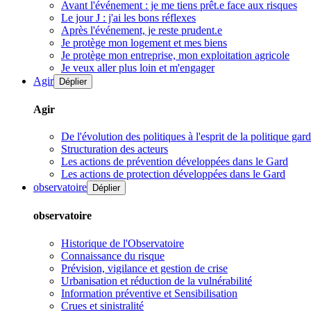
Avant l'événement : je me tiens prêt.e face aux risques
Le jour J : j'ai les bons réflexes
Après l'événement, je reste prudent.e
Je protège mon logement et mes biens
Je protège mon entreprise, mon exploitation agricole
Je veux aller plus loin et m'engager
Agir
Déplier
Agir
De l'évolution des politiques à l'esprit de la politique gar
Structuration des acteurs
Les actions de prévention développées dans le Gard
Les actions de protection développées dans le Gard
observatoire
Déplier
observatoire
Historique de l'Observatoire
Connaissance du risque
Prévision, vigilance et gestion de crise
Urbanisation et réduction de la vulnérabilité
Information préventive et Sensibilisation
Crues et sinistralité