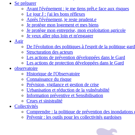
Se préparer
Avant l'événement : je me tiens prêt.e face aux risques
Le jour J : j'ai les bons réflexes
Après l'événement, je reste prudent.e
Je protège mon logement et mes biens
Je protège mon entreprise, mon exploitation agricole
Je veux aller plus loin et m'engager
Agir
De l'évolution des politiques à l'esprit de la politique gar
Structuration des acteurs
Les actions de prévention développées dans le Gard
Les actions de protection développées dans le Gard
observatoire
Historique de l'Observatoire
Connaissance du risque
Prévision, vigilance et gestion de crise
Urbanisation et réduction de la vulnérabilité
Information préventive et Sensibilisation
Crues et sinistralité
Collectivités
Comprendre : la politique de prévention des inondations 
Prévenir : les outils pour les collectivités gardoises